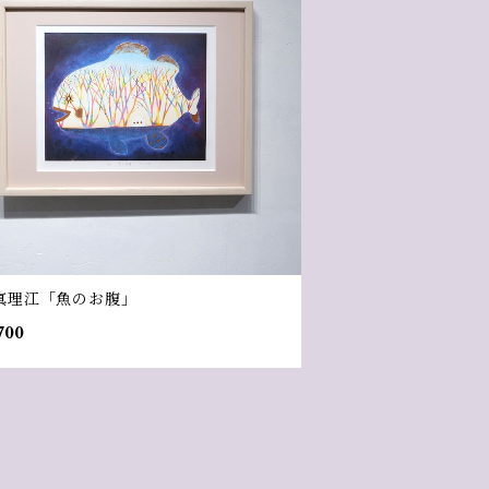
真理江「魚のお腹」
700