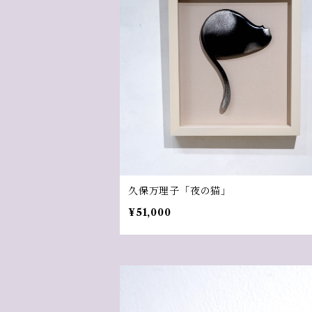
久保万理子「夜の猫」
¥51,000