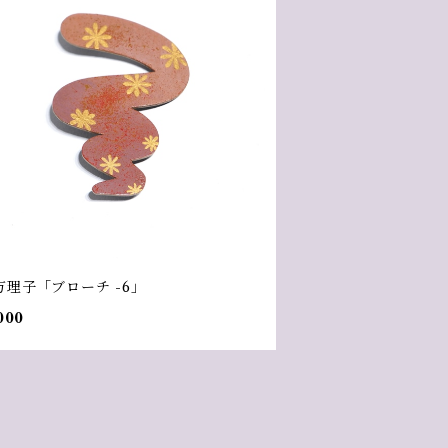
万理子「ブローチ -6」
000