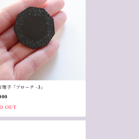
万理子「ブローチ -3」
000
D OUT