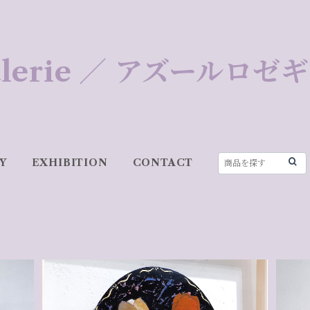
 Galerie ／ アズールロ
Y
EXHIBITION
CONTACT