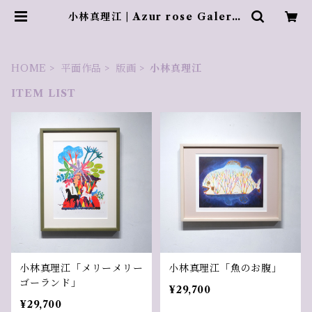
小林真理江 | Azur rose Galerie
／ アズールロゼギャラリー
HOME
平面作品
版画
小林真理江
ITEM LIST
小林真理江「メリーメリー
小林真理江「魚のお腹」
ゴーランド」
¥29,700
¥29,700