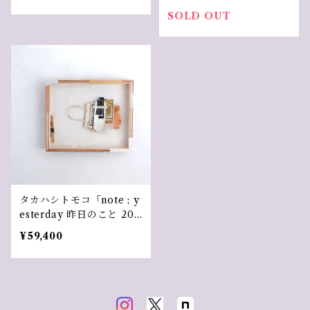
う」
SOLD OUT
タカハシトモコ「note ; y
esterday 昨日のこと 202
00313～月のお出迎え」
¥59,400