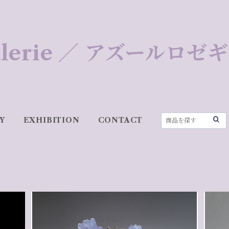
 Galerie ／ アズールロ
Y
EXHIBITION
CONTACT