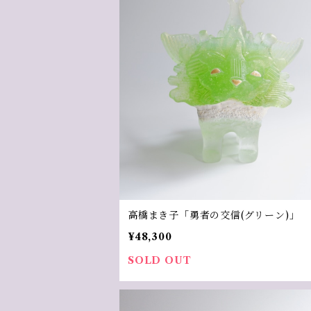
高橋まき子「勇者の交信(グリーン)」
¥48,300
SOLD OUT