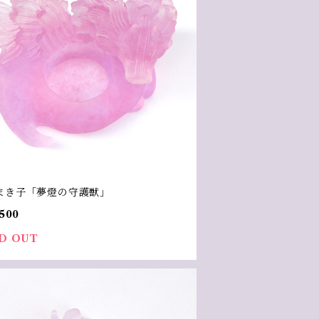
まき子「夢燈の守護獣」
500
D OUT