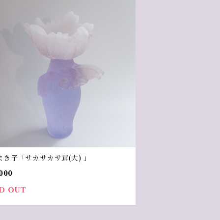
まき子「サカサカサ茸(大) 」
000
D OUT