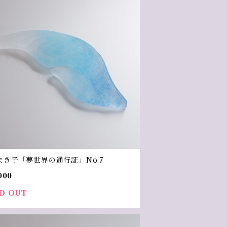
まき子「夢世界の通行証」No.7
000
D OUT