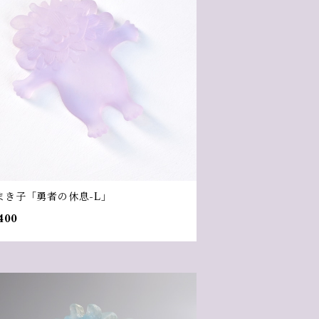
まき子「勇者の休息-L」
400