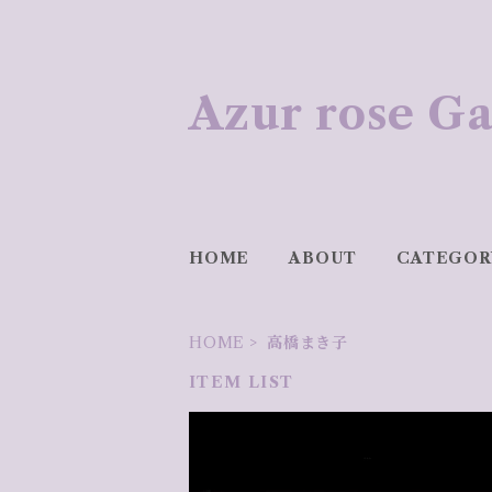
Azur rose
HOME
ABOUT
CATEGOR
HOME
高橋まき子
ITEM LIST