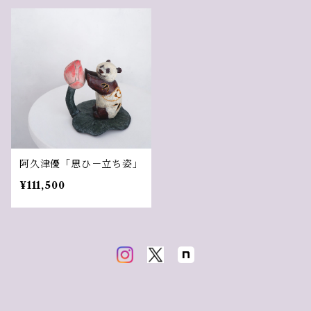
阿久津優「思ひ－立ち姿」
¥111,500