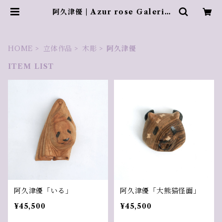
阿久津優 | Azur rose Galerie
／ アズールロゼギャラリー
HOME
立体作品
木彫
阿久津優
ITEM LIST
阿久津優「いる」
阿久津優「大熊猫怪面」
¥45,500
¥45,500