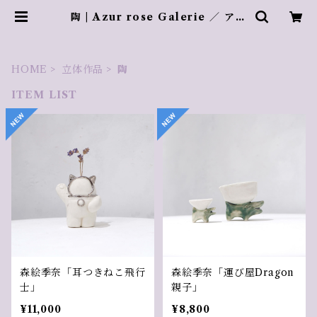
陶 | Azur rose Galerie ／ アズ
ールロゼギャラリー
HOME
立体作品
陶
ITEM LIST
森絵季奈「耳つきねこ飛行
森絵季奈「運び屋Dragon
士」
親子」
¥11,000
¥8,800