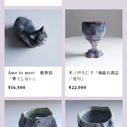
Ame to mori 風景猫
木ノ戸久仁子「稀晶石酒盃
「果てしない」
／足付」
¥16,500
¥22,000