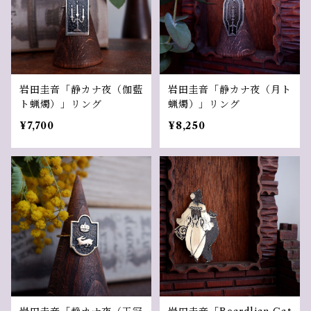
岩田圭音「静カナ夜（伽藍
岩田圭音「静カナ夜（月ト
ト蝋燭）」リング
蝋燭）」リング
¥7,700
¥8,250