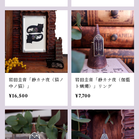
岩田圭音「静カナ夜（猫ノ
岩田圭音「静カナ夜（伽藍
中ノ猫）」
ト蝋燭）」リング
¥16,500
¥7,700