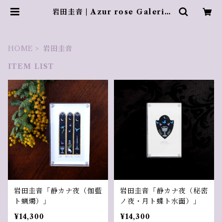
岩田圭音 | Azur rose Galerie
／ アズールロゼギャラリー
HOME
岩田圭音
ITEM LIST
岩田圭音「静カナ夜（伽藍
岩田圭音「静カナ夜（秘密
ト蝋燭）」
ノ夜・月ト蝶ト水面）」
¥14,300
¥14,300