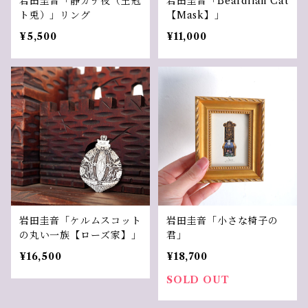
岩田圭音「静カナ夜（王冠
岩田圭音「Beardlian Cat
ト兎）」リング
【Mask】」
¥5,500
¥11,000
岩田圭音「ケルムスコット
岩田圭音「小さな椅子の
の丸い一族【ローズ家】」
君」
¥16,500
¥18,700
SOLD OUT