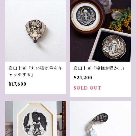
岩田圭音「丸い猫が星をキ
岩田圭音「模様か猫か…」
ャッチする」
¥24,200
¥17,600
SOLD OUT