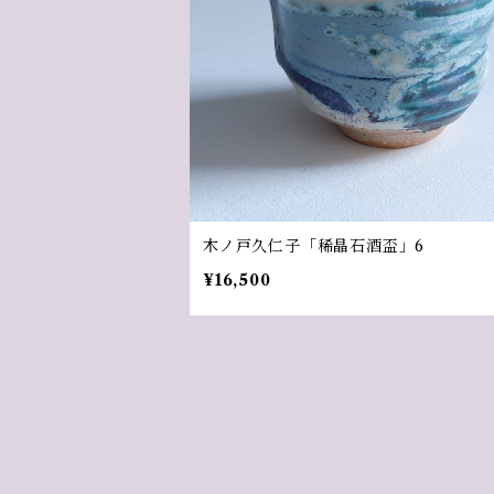
木ノ戸久仁子「稀晶石酒盃」6
¥16,500