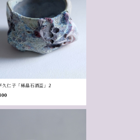
戸久仁子「稀晶石酒盃」2
800