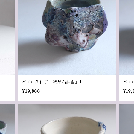
木ノ戸久仁子「稀晶石酒盃」1
木ノ
¥19,800
¥19,