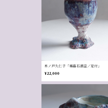
木ノ戸久仁子「稀晶石酒盃／足付」
¥22,000