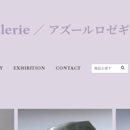
 Galerie ／ アズールロ
Y
EXHIBITION
CONTACT