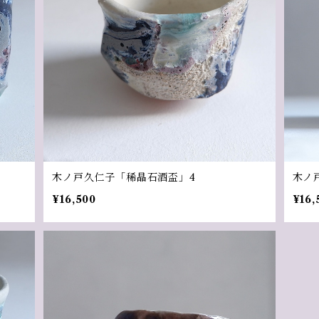
木ノ戸久仁子「稀晶石酒盃」4
木ノ
¥16,500
¥16,