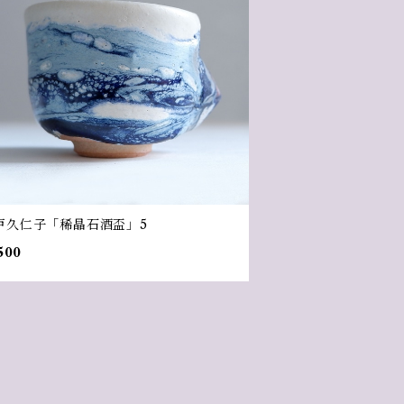
戸久仁子「稀晶石酒盃」5
500