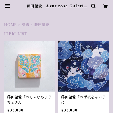
藤田望愛 | Azur rose Galerie
／ アズールロゼギャラリー
HOME
染織
藤田望愛
ITEM LIST
藤田望愛「おしゃなちょう
藤田望愛「お手紙をあの子
ちょさん」
に」
¥33,000
¥33,000