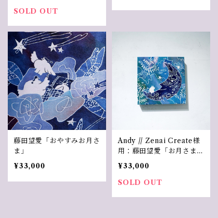
SOLD OUT
藤田望愛「おやすみお月さ
Andy // Zenai Create様
ま」
用：藤田望愛「お⽉さまの
シーソー／The Moon's S
¥33,000
¥33,000
eesaw」
SOLD OUT