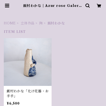
飯村わかな | Azur rose Galerie
／ アズールロゼギャラリー
HOME
立体作品
陶
飯村わかな
ITEM LIST
飯村わかな「化け花器・お
手手」
¥6,500