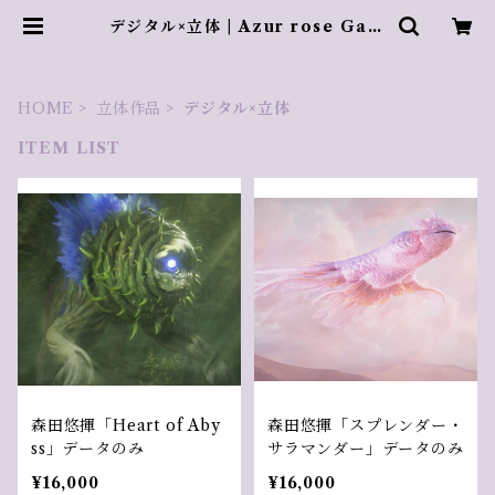
デジタル×立体 | Azur rose Gale
rie ／ アズールロゼギャラリー
HOME
立体作品
デジタル×立体
ITEM LIST
森田悠揮「Heart of Aby
森田悠揮「スプレンダー・
ss」データのみ
サラマンダー」データのみ
¥16,000
¥16,000