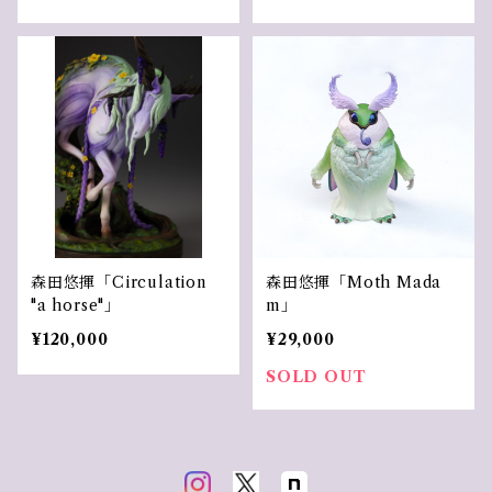
森田悠揮「Circulation
森田悠揮「Moth Mada
"a horse"」
m」
¥120,000
¥29,000
SOLD OUT