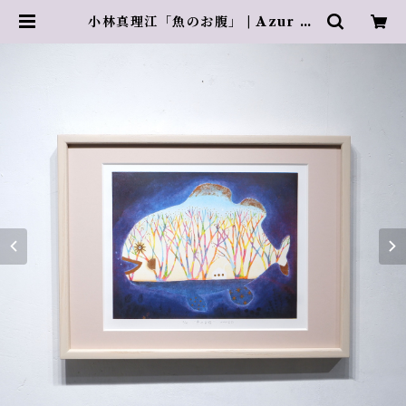
小林真理江「魚のお腹」 | Azur ro
se Galerie ／ アズールロゼギャ
ラリー