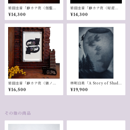
岩田圭音「静カナ夜（伽藍ト
岩田圭音「静カナ夜（秘密ノ
蝋燭）」
夜・月ト蝶ト水面）」
¥14,300
¥14,300
岩田圭音「静カナ夜（猫ノ中
林明日美「A Story of Shado
ノ猫）」
ws」
¥16,500
¥19,900
その他の商品