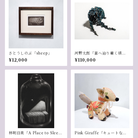
さとうしのぶ「sheep」
河野太郎「蒼へ辿り着く頃に 2
6-2」
¥12,000
¥110,000
林明日美「A Place to Slee
Pink Giraffe「キュートなキ
p」
ツネ(卵色）」