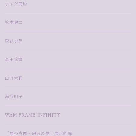
ますだ美砂
松本健二
森絵季奈
森田悠揮
山口茉莉
湯浅明子
WAM FRAME INFINITY
「黒の肖像～思考の夢」展示図録