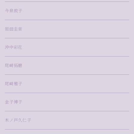
今泉敦子
岩田圭音
沖中彩花
尾崎拓磨
尾崎雅子
金子博子
木ノ戸久仁子