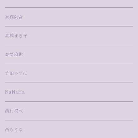
高橋尚吾
高橋まき子
高梨麻世
竹田みずほ
NaNaHa
西村柊成
西永なな