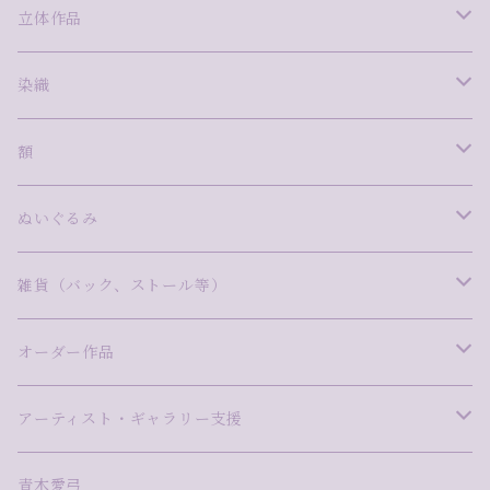
版画
立体作品
安藤真司
ミクストメディア
ガラス
染織
岩田圭音
ima
泉澤千景
絵画
陶
西村柊成
額
林明日美
尾崎拓磨
沖中彩花
青木愛弓
Ame to Mori
写真
磁器
藤田望愛
WAM FRAME INFINITY
ぬいぐるみ
小林真理江
タカハシトモコ
金子博子
今泉敦子
飯村わかな
NaNaHa
漆
ステンドグラス
Pink Giraffe（ピンクジラフ）
雑貨（バック、ストール等）
ますだ美砂
曽田伸子
さとうしのぶ
木ノ戸久仁子
松本健二
久保万理子
尾崎雅子
モザイク
木彫
バック
オーダー作品
山口茉莉
高橋まき子
タカハシカエ
竹田みずほ
網なおき
小林真理江
阿久津優
切り絵
デジタル×立体
ストール
Pink-Giraffe
アーティスト・ギャラリー支援
高橋尚吾
高梨麻世
額賀苑子
河野耕平
森田悠揮
mixed media
アーティスト・ギャラリー支援
青木愛弓