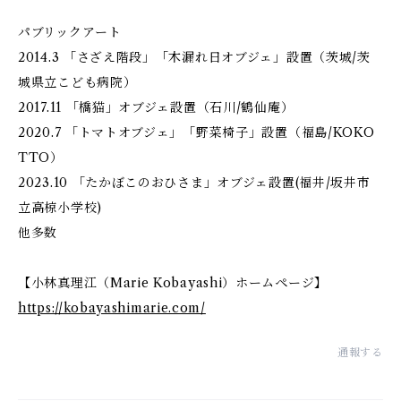
パブリックアート
2014.3 「さざえ階段」「木漏れ日オブジェ」設置（茨城/茨
城県立こども病院）
2017.11 「橋猫」オブジェ設置（石川/鶴仙庵）
2020.7 「トマトオブジェ」「野菜椅子」設置（福島/KOKO
TTO）
2023.10 「たかぼこのおひさま」オブジェ設置(福井/坂井市
立高椋小学校)
他多数
【小林真理江（Marie Kobayashi）ホームページ】
https://kobayashimarie.com/
通報する