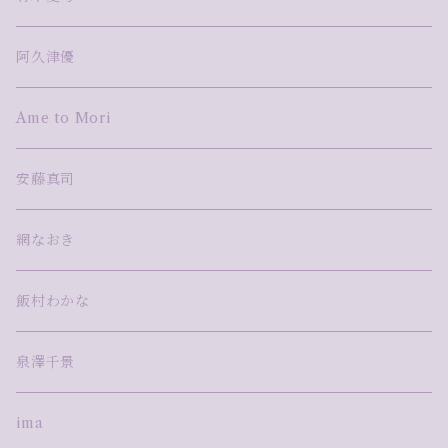
藤田えみ
小林真理江
森絵季奈
TAKU NISHIMURA
鋳金
阿久津優
湯浅明子
河野太郎
Ame to Mori
蓮本南欧
安藤真司
網なおき
飯村わかな
泉澤千景
ima