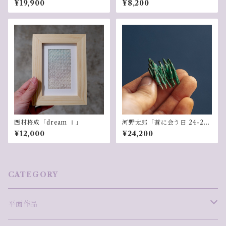
¥19,900
¥8,200
西村柊成「dream Ⅰ」
河野太郎「蒼に会う日 24-2
7」
¥12,000
¥24,200
CATEGORY
平面作品