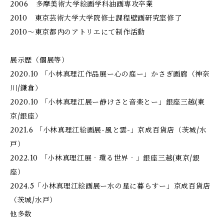
2006 多摩美術大学絵画学科油画専攻卒業
2010 東京芸術大学大学院修士課程壁画研究室修了
2010～東京都内のアトリエにて制作活動
展示歴（個展等）
2020.10 「小林真理江作品展ー心の庭ー」かさぎ画廊（神奈
川/鎌倉）
2020.10 「小林真理江展ー静けさと音楽とー」銀座三越(東
京/銀座）
2021.6 「小林真理江絵画展-風と雲-」京成百貨店（茨城/水
戸）
2022.10 「小林真理江展‐環る世界‐」銀座三越(東京/銀
座）
2024.5「小林真理江絵画展ー水の星に暮らすー」京成百貨店
（茨城/水戸）
他多数