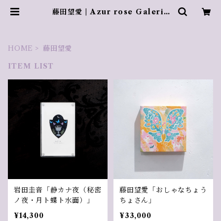
藤田望愛 | Azur rose Galerie
／ アズールロゼギャラリー
HOME
藤田望愛
ITEM LIST
岩田圭音「静カナ夜（秘密
藤田望愛「おしゃなちょう
ノ夜・月ト蝶ト水面）」
ちょさん」
¥14,300
¥33,000