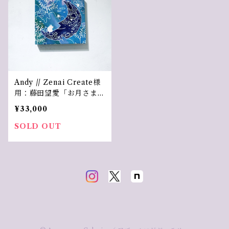
Andy // Zenai Create様
用：藤田望愛「お⽉さまの
シーソー／The Moon's S
¥33,000
eesaw」
SOLD OUT