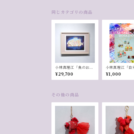
同じカテゴリの商品
小林真理江「魚のお
小林真理江「自
腹」
のオリジナル！
¥29,700
¥1,000
クアクセサリー
ショップWS」
その他の商品