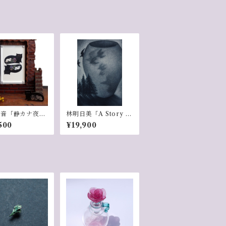
圭音「静カナ夜
林明日美「A Story of
ノ中ノ猫）」
Shadows」
500
¥19,900