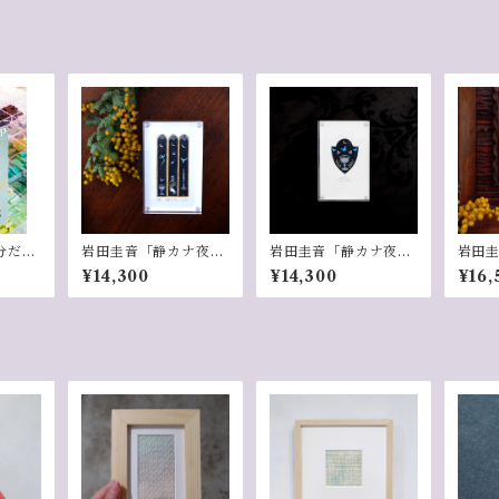
分だけ
岩田圭音「静カナ夜
岩田圭音「静カナ夜
岩田
モザイ
（伽藍ト蝋燭）」
（秘密ノ夜・月ト蝶ト
（猫
¥14,300
¥14,300
¥16,
ワーク
水面）」