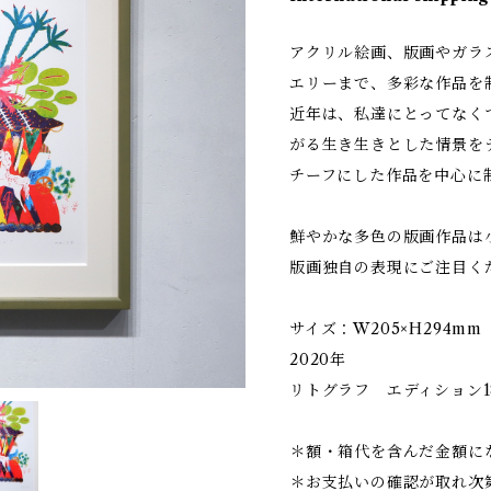
アクリル絵画、版画やガラ
エリーまで、多彩な作品を
近年は、私達にとってなく
がる生き生きとした情景を
チーフにした作品を中心に
鮮やかな多色の版画作品は
版画独自の表現にご注目く
サイズ：W205×H294mm
2020年
リトグラフ エディション18,
＊額・箱代を含んだ金額に
＊お支払いの確認が取れ次