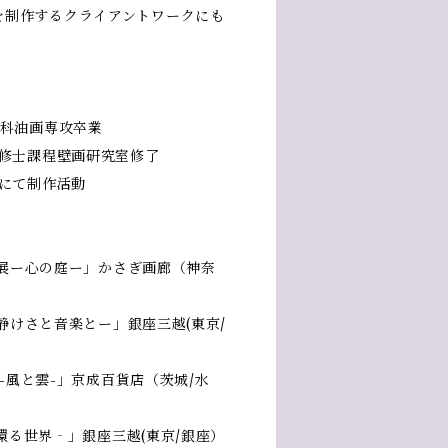
を制作するクライアントワークにも
学科油画専攻卒業
院修士課程壁画研究室修了
エにて制作活動
作品展ー心の庭ー」かさぎ画廊（神奈
展ー静けさと音楽とー」銀座三越(東京/
画展-風と雲-」京成百貨店（茨城/水
展‐環る世界‐」銀座三越(東京/銀座）