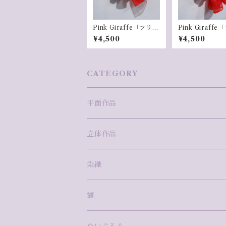
Pink Giraffe「フリフ
Pink Giraff
リデメキンチャーム
リデメキンチャ
¥4,500
¥4,500
(茜色1）」
(朱色１）」
CATEGORY
平面作品
版画
立体作品
安藤真司
ミクストメディア
ガラス
染織
岩田圭音
ima
泉澤千景
絵画
陶
西村柊成
額
林明日美
尾崎拓磨
沖中彩花
青木愛弓
Ame to Mori
写真
磁器
藤田望愛
WAM FRAME INFINITY
ぬいぐるみ