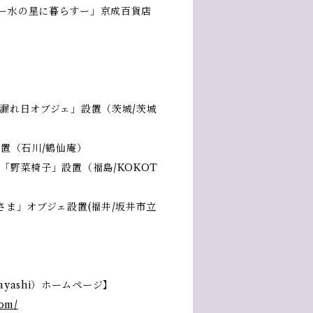
画展ー水の星に暮らすー」京成百貨店
「木漏れ日オブジェ」設置（茨城/茨城
ェ設置（石川/鶴仙庵）
ェ」「野菜椅子」設置（福島/KOKOT
おひさま」オブジェ設置(福井/坂井市立
bayashi）ホームページ】
com/