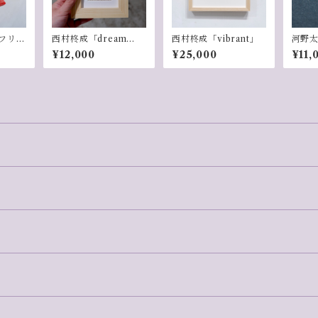
e「フリフ
西村柊成「dream
西村柊成「vibrant」
河野
ーム
Ⅰ」
26-1
¥12,000
¥25,000
¥11,