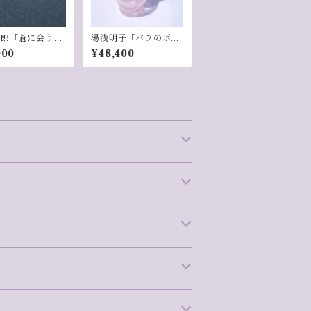
太郎「蒼に会う日
湯浅明子「バラのボト
」
ル-ピンク」
000
¥48,400