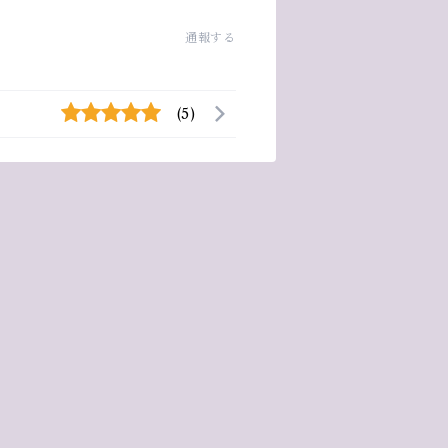
通報する
(5)