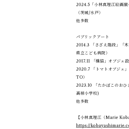
2024.5「小林真理江絵
（茨城/水戸）
他多数
パブリックアート
2014.3 「さざえ階段」
県立こども病院）
2017.11 「橋猫」オブジ
2020.7 「トマトオブジ
TO）
2023.10 「たかぼこの
高椋小学校)
他多数
【小林真理江（Marie Ko
https://kobayashimarie.