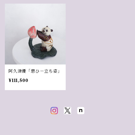
阿久津優「思ひ－立ち姿」
¥111,500