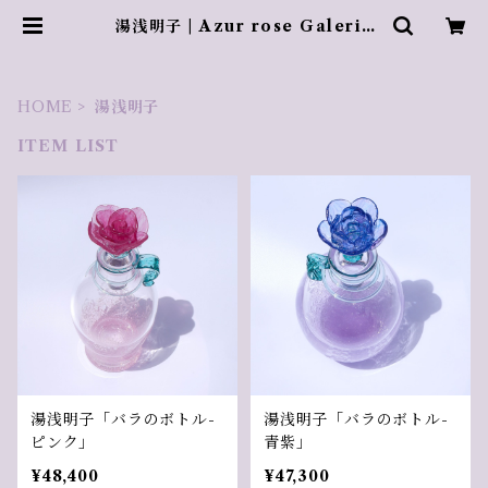
湯浅明子 | Azur rose Galerie
／ アズールロゼギャラリー
HOME
湯浅明子
ITEM LIST
湯浅明子「バラのボトル-
湯浅明子「バラのボトル-
ピンク」
青紫」
¥48,400
¥47,300