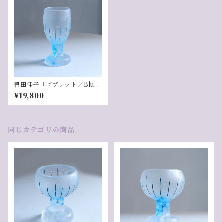
曽田伸子「ゴブレット／Blu
e」-6
¥19,800
同じカテゴリの商品