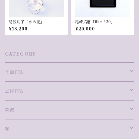
湯浅明子「水の花」
尾崎拓磨「illic #30」
¥13,200
¥20,000
CATEGORY
平面作品
版画
立体作品
安藤真司
ミクストメディア
ガラス
染織
岩田圭音
ima
泉澤千景
絵画
陶
西村柊成
額