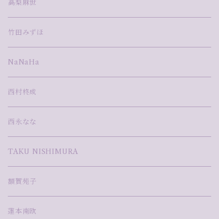
高梨麻世
竹田みずほ
NaNaHa
西村柊成
西永なな
TAKU NISHIMURA
額賀苑子
蓮本南欧