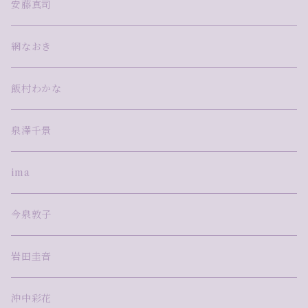
安藤真司
網なおき
飯村わかな
泉澤千景
ima
今泉敦子
岩田圭音
沖中彩花