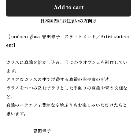
Add to cart
日本国内にお住まいの方向け
【sun'oco glass 曽田伸子 ステートメント／Artist statem
ent】
ガラスに真鍮を溶かし込み、うつわやオブジェを制作してい
ます。
クリアなガラスの中で浮遊する真鍮の泡や青の断片、
ガラスをつつみ込むザラリとした手触りの真鍮や青の文様な
ど、
真鍮のバラエティ豊かな変貌ぶりもお楽しみいただけたらと
思います。
曽田伸子