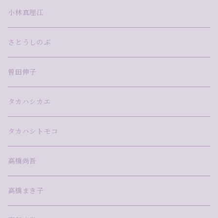
小林真理江
さとうしのぶ
曽田伸子
タカハシカエ
タカハシトモコ
高橋尚吾
高橋まき子