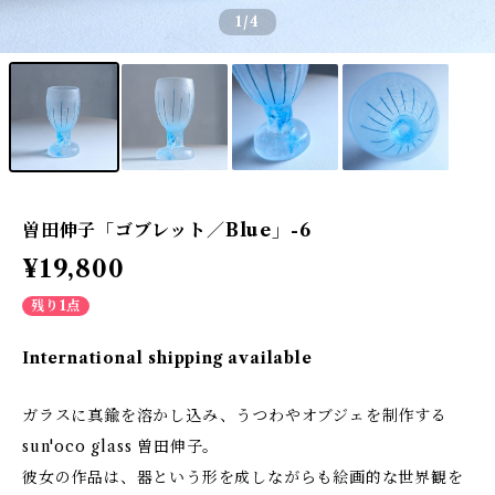
1
/4
曽田伸子「ゴブレット／Blue」-6
¥19,800
残り1点
International shipping available
ガラスに真鍮を溶かし込み、うつわやオブジェを制作する
sun'oco glass 曽田伸子。
彼女の作品は、器という形を成しながらも絵画的な世界観を