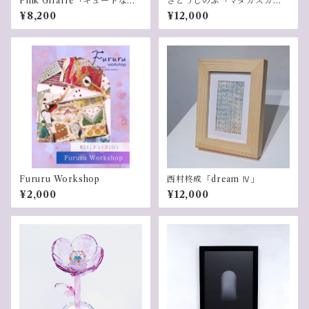
Pink Giraffe「キュートなキ
さとうしのぶ「マダガスカル
ツネ(卵色）」
を想う」
¥8,200
¥12,000
Fururu Workshop
西村柊成「dream Ⅳ」
¥2,000
¥12,000