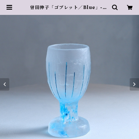
曽田伸子「ゴブレット／Blue」-6 |
Azur rose Galerie ／ アズール
ロゼギャラリー