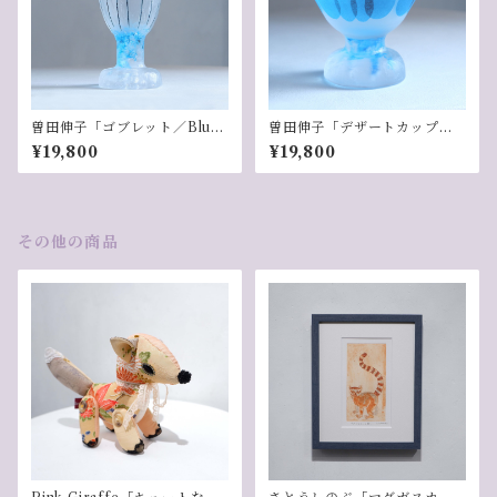
曽田伸子「ゴブレット／Blu
曽田伸子「デザートカップ／B
e」-5
lue」-1
¥19,800
¥19,800
その他の商品