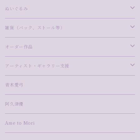
林明日美
尾崎拓磨
沖中彩花
青木愛弓
Ame to Mori
写真
磁器
藤田望愛
WAM FRAME INFINITY
ぬいぐるみ
小林真理江
タカハシトモコ
金子博子
今泉敦子
飯村わかな
NaNaHa
漆
ステンドグラス
Pink Giraffe（ピンクジラフ）
雑貨（バック、ストール等）
ますだ美砂
曽田伸子
さとうしのぶ
木ノ戸久仁子
松本健二
久保万理子
尾崎雅子
モザイク
木彫
バック
オーダー作品
山口茉莉
高橋まき子
タカハシカエ
竹田みずほ
網なおき
小林真理江
阿久津優
切り絵
デジタル×立体
ストール
Pink-Giraffe
アーティスト・ギャラリー支援
高橋尚吾
高梨麻世
額賀苑子
河野耕平
森田悠揮
mixed media
アーティスト・ギャラリー支援
青木愛弓
藤田えみ
小林真理江
森絵季奈
TAKU NISHIMURA
鋳金
阿久津優
湯浅明子
河野太郎
Ame to Mori
蓮本南欧