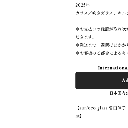
2025年
ガラス／吹きガラス、キル
＊お支払いの確認が取れ次
だきます。
＊発送まで一週間ほどかか
＊お客様のご都合によるキ
Internationa
Ad
日本国内
【sun'oco glass 曽田伸
nt】