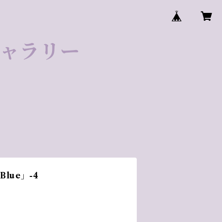
ゼギャラリー
lue」-4