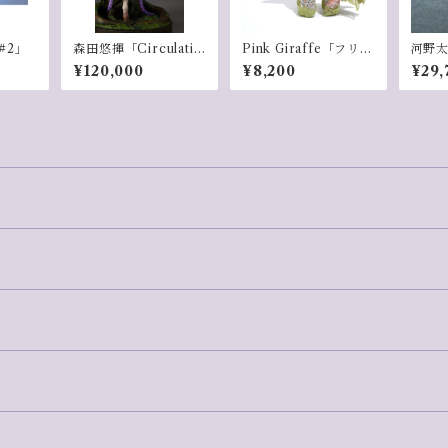
#2」
森田悠揮「Circulatio
Pink Giraffe「フリフ
河野
n "a horse"」
リユニコーン(白
26-2
¥120,000
¥8,200
¥29,
緑）」