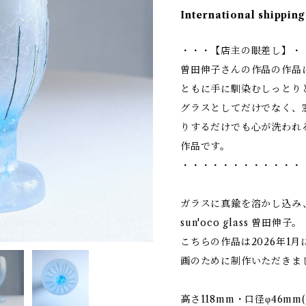
International shipping
・・・【店主の眼差し】・
曽田伸子さんの作品の作品
ともに手に馴染むしっとり
グラスとしてだけでなく、
りするだけでも心が洗われ
作品です。
・・・・・・・・・・・・
ガラスに真鍮を溶かし込み
sun'oco glass 曽田伸子。
こちらの作品は2026年1
画のために制作いただきま
高さ118mm・口径φ46mm(