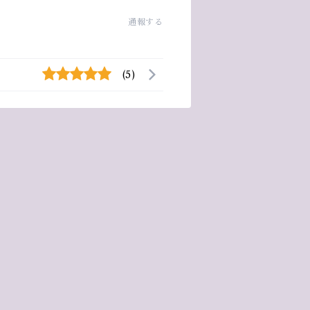
通報する
(5)