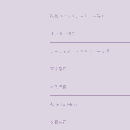
小林真理江
タカハシトモコ
金子博子
今泉敦子
飯村わかな
NaNaHa
漆
ステンドグラス
Pink Giraffe（ピンクジラフ）
雑貨（バック、ストール等）
ますだ美砂
曽田伸子
さとうしのぶ
木ノ戸久仁子
松本健二
久保万理子
尾崎雅子
モザイク
木彫
バック
オーダー作品
山口茉莉
高橋まき子
タカハシカエ
竹田みずほ
網なおき
小林真理江
阿久津優
切り絵
デジタル×立体
ストール
Pink-Giraffe
アーティスト・ギャラリー支援
高橋尚吾
高梨麻世
額賀苑子
河野耕平
森田悠揮
mixed media
アーティスト・ギャラリー支援
青木愛弓
藤田えみ
小林真理江
森絵季奈
TAKU NISHIMURA
鋳金
阿久津優
湯浅明子
河野太郎
Ame to Mori
蓮本南欧
安藤真司