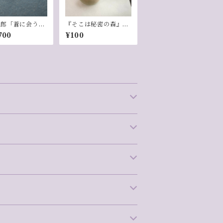
太郎「蒼に会う日
『そこは秘密の森』お
5」
茶会 ①水之会
700
¥100