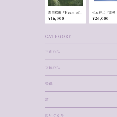
森田悠揮「Heart of
松本健二「雪景 
Abyss」データのみ
¥16,000
¥26,000
CATEGORY
平面作品
版画
立体作品
安藤真司
ミクストメディア
ガラス
染織
岩田圭音
ima
泉澤千景
絵画
陶
西村柊成
額
林明日美
尾崎拓磨
沖中彩花
青木愛弓
Ame to Mori
写真
磁器
藤田望愛
WAM FRAME INFINITY
ぬいぐるみ