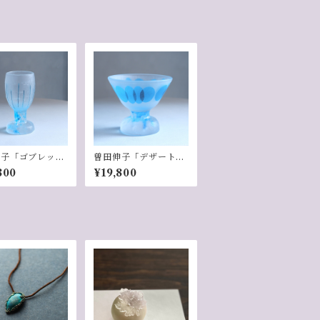
伸子「ゴブレット
曽田伸子「デザートカ
e」-6
ップ／Blue」-1
800
¥19,800