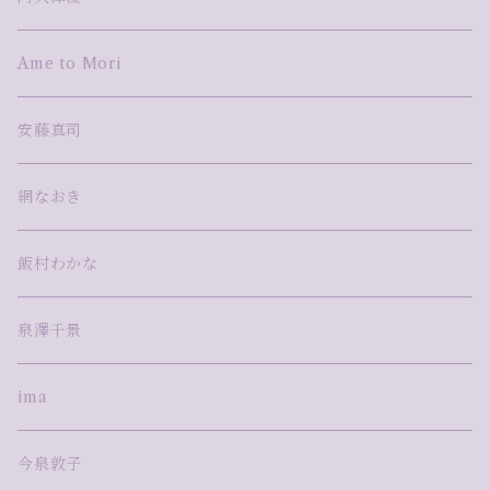
湯浅明子
河野太郎
Ame to Mori
蓮本南欧
安藤真司
網なおき
飯村わかな
泉澤千景
ima
今泉敦子