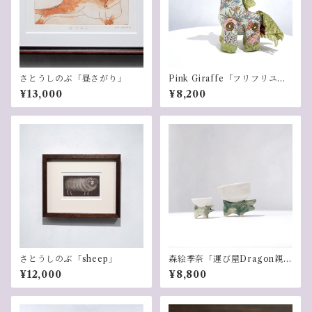
さとうしのぶ「昼さがり」
Pink Giraffe「フリフリユニ
コーン(白緑）」
¥13,000
¥8,200
さとうしのぶ「sheep」
森絵季奈「運び屋Dragon親
子」
¥12,000
¥8,800