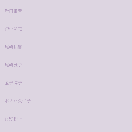
岩田圭音
沖中彩花
尾崎拓磨
尾崎雅子
金子博子
木ノ戸久仁子
河野耕平