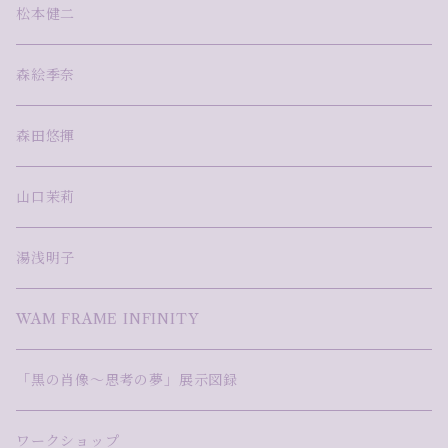
松本健二
森絵季奈
森田悠揮
山口茉莉
湯浅明子
WAM FRAME INFINITY
「黒の肖像～思考の夢」展示図録
ワークショップ