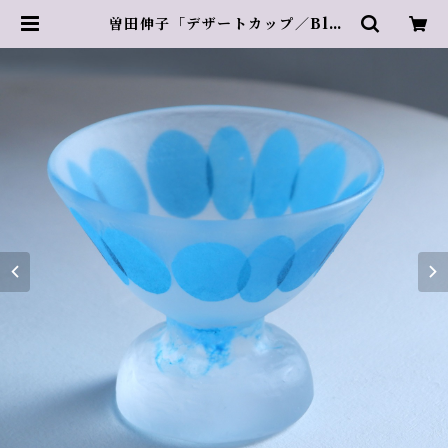
曽田伸子「デザートカップ／Blu
e」-2 | Azur rose Galerie ／
アズールロゼギャラリー