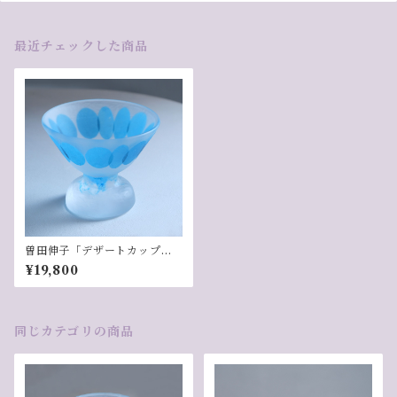
最近チェックした商品
曽田伸子「デザートカップ／B
lue」-2
¥19,800
同じカテゴリの商品