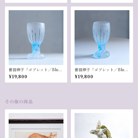
曽田伸子「ゴブレット／Blu
曽田伸子「ゴブレット／Blu
e」-5
e」-6
¥19,800
¥19,800
その他の商品