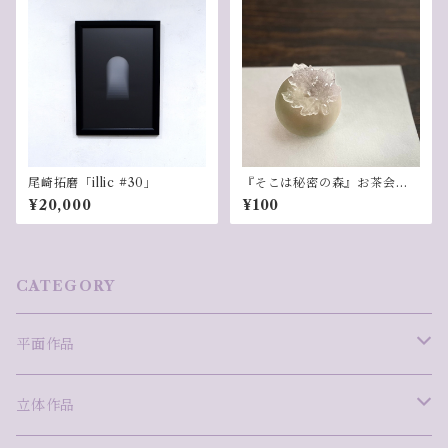
尾崎拓磨「illic #30」
『そこは秘密の森』お茶会
①水之会
¥20,000
¥100
CATEGORY
平面作品
版画
立体作品