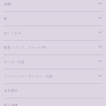
安藤真司
ミクストメディア
ガラス
染織
岩田圭音
ima
泉澤千景
絵画
陶
西村柊成
額
林明日美
尾崎拓磨
沖中彩花
青木愛弓
Ame to Mori
写真
磁器
藤田望愛
WAM FRAME INFINITY
ぬいぐるみ
小林真理江
タカハシトモコ
金子博子
今泉敦子
飯村わかな
NaNaHa
漆
ステンドグラス
Pink Giraffe（ピンクジラフ）
雑貨（バック、ストール等）
ますだ美砂
曽田伸子
さとうしのぶ
木ノ戸久仁子
松本健二
久保万理子
尾崎雅子
モザイク
木彫
バック
オーダー作品
山口茉莉
高橋まき子
タカハシカエ
竹田みずほ
網なおき
小林真理江
阿久津優
切り絵
デジタル×立体
ストール
Pink-Giraffe
アーティスト・ギャラリー支援
高橋尚吾
高梨麻世
額賀苑子
河野耕平
森田悠揮
mixed media
アーティスト・ギャラリー支援
青木愛弓
藤田えみ
小林真理江
森絵季奈
TAKU NISHIMURA
鋳金
阿久津優