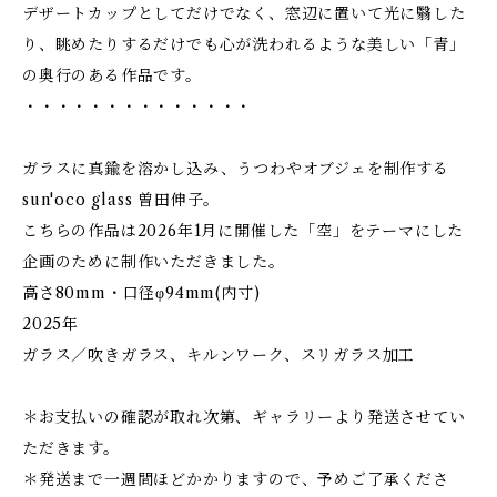
デザートカップとしてだけでなく、窓辺に置いて光に翳した
り、眺めたりするだけでも心が洗われるような美しい「青」
の奥行のある作品です。
・・・・・・・・・・・・・・
ガラスに真鍮を溶かし込み、うつわやオブジェを制作する
sun'oco glass 曽田伸子。
こちらの作品は2026年1月に開催した「空」をテーマにした
企画のために制作いただきました。
高さ80mm・口径φ94mm(内寸)
2025年
ガラス／吹きガラス、キルンワーク、スリガラス加工
＊お支払いの確認が取れ次第、ギャラリーより発送させてい
ただきます。
＊発送まで一週間ほどかかりますので、予めご了承くださ