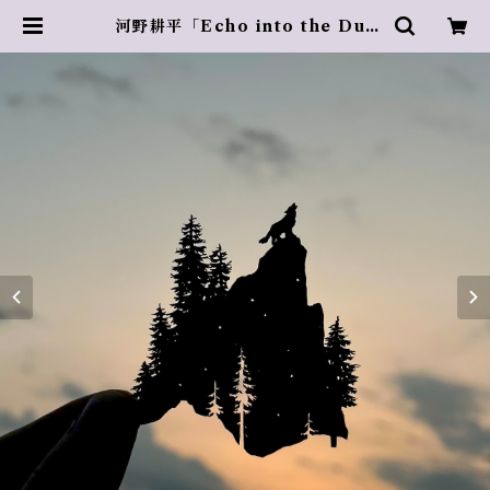
河野耕平「Echo into the Dus
k」 | Azur rose Galerie ／ ア
ズールロゼギャラリー