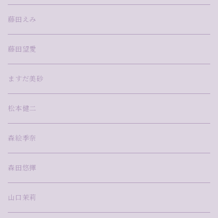
藤田えみ
藤田望愛
ますだ美砂
松本健二
森絵季奈
森田悠揮
山口茉莉