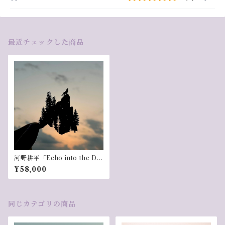
最近チェックした商品
河野耕平「Echo into the Du
sk」
¥58,000
同じカテゴリの商品