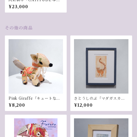
ゆら」
¥23,000
その他の商品
Pink Giraffe「キュートなキ
さとうしのぶ「マダガスカル
ツネ(卵色）」
を想う」
¥8,200
¥12,000