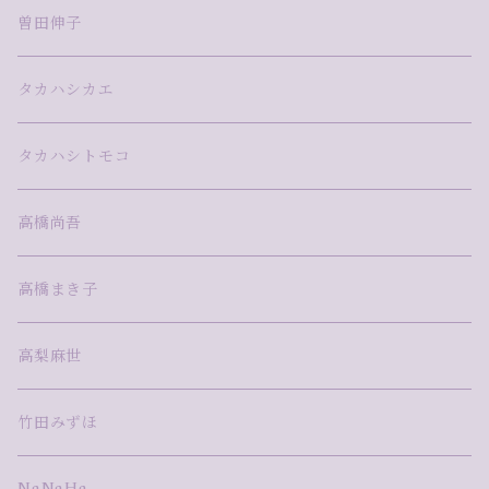
曽田伸子
タカハシカエ
タカハシトモコ
高橋尚吾
高橋まき子
高梨麻世
竹田みずほ