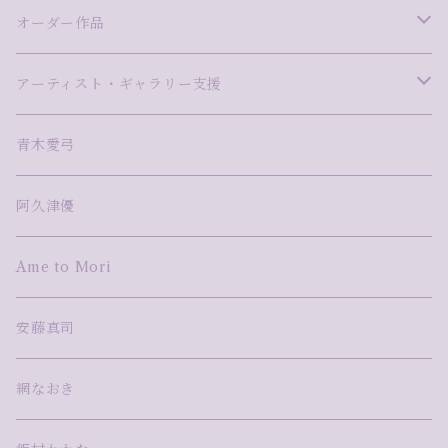
ますだ美砂
曽田伸子
さとうしのぶ
木ノ戸久仁子
松本健二
久保万理子
尾崎雅子
モザイク
木彫
バック
オーダー作品
山口茉莉
高橋まき子
タカハシカエ
竹田みずほ
網なおき
小林真理江
阿久津優
切り絵
デジタル×立体
ストール
Pink-Giraffe
アーティスト・ギャラリー支援
高橋尚吾
高梨麻世
額賀苑子
河野耕平
森田悠揮
mixed media
アーティスト・ギャラリー支援
青木愛弓
藤田えみ
小林真理江
森絵季奈
TAKU NISHIMURA
鋳金
阿久津優
湯浅明子
河野太郎
Ame to Mori
蓮本南欧
安藤真司
網なおき