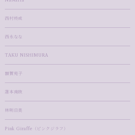
NaNaHa
西村柊成
西永なな
TAKU NISHIMURA
額賀苑子
蓮本南欧
林明日美
Pink Giraffe（ピンクジラフ）