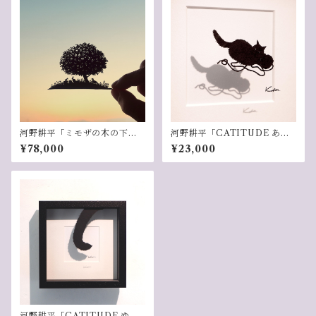
河野耕平「ミモザの木の下
河野耕平「CATITUDE あそ
で」
ぶ」
¥78,000
¥23,000
河野耕平「CATITUDE ゆら