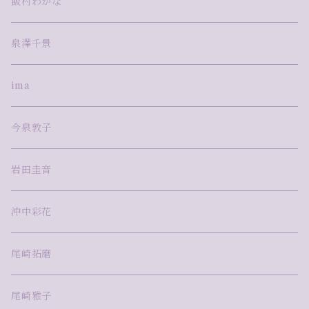
飯村わかな
泉澤千景
ima
今泉敦子
岩田圭音
沖中彩花
尾崎拓磨
尾崎雅子