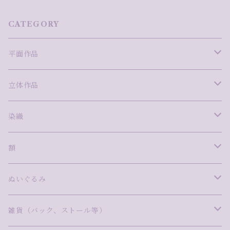
CATEGORY
平面作品
版画
立体作品
安藤真司
ミクストメディア
ガラス
染織
岩田圭音
ima
泉澤千景
絵画
陶
西村柊成
額
林明日美
尾崎拓磨
沖中彩花
青木愛弓
Ame to Mori
写真
磁器
藤田望愛
WAM FRAME INFINITY
ぬいぐるみ
小林真理江
タカハシトモコ
金子博子
今泉敦子
飯村わかな
NaNaHa
漆
ステンドグラス
Pink Giraffe（ピンクジラフ）
雑貨（バック、ストール等）