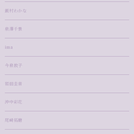
飯村わかな
泉澤千景
ima
今泉敦子
岩田圭音
沖中彩花
尾崎拓磨