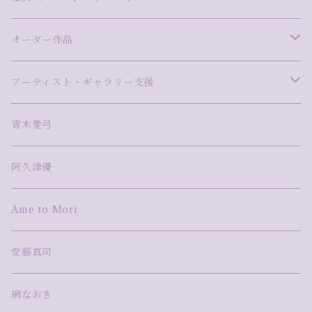
ますだ美砂
曽田伸子
さとうしのぶ
木ノ戸久仁子
松本健二
久保万理子
尾崎雅子
モザイク
木彫
バック
オーダー作品
山口茉莉
高橋まき子
タカハシカエ
竹田みずほ
網なおき
小林真理江
阿久津優
切り絵
デジタル×立体
ストール
Pink-Giraffe
アーティスト・ギャラリー支援
高橋尚吾
高梨麻世
額賀苑子
河野耕平
森田悠揮
mixed media
アーティスト・ギャラリー支援
青木愛弓
藤田えみ
小林真理江
森絵季奈
TAKU NISHIMURA
鋳金
阿久津優
湯浅明子
河野太郎
Ame to Mori
蓮本南欧
安藤真司
網なおき