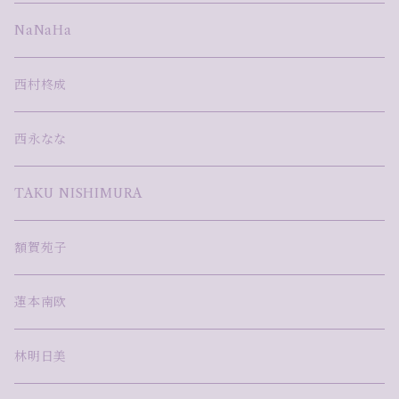
NaNaHa
西村柊成
西永なな
TAKU NISHIMURA
額賀苑子
蓮本南欧
林明日美