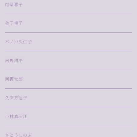
尾崎雅子
金子博子
木ノ戸久仁子
河野耕平
河野太郎
久保万理子
小林真理江
さとうしのぶ