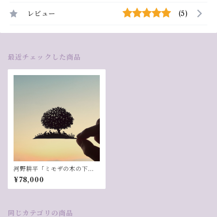
レビュー
(5)
最近チェックした商品
河野耕平「ミモザの木の下
で」
¥78,000
同じカテゴリの商品