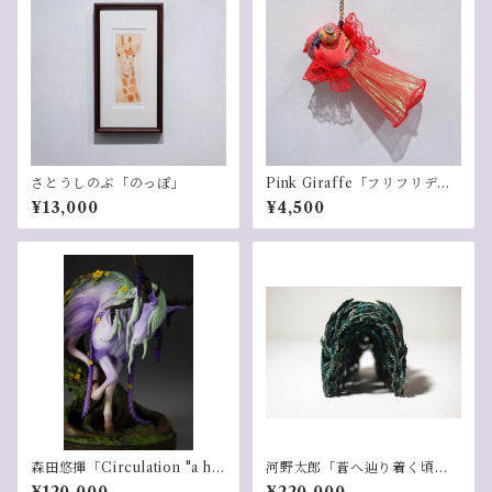
さとうしのぶ「のっぽ」
Pink Giraffe「フリフリデメ
キンチャーム(レッドマダラ
¥13,000
¥4,500
2）」
森田悠揮「Circulation "a ho
河野太郎「蒼へ辿り着く頃に 2
rse"」
6-1」