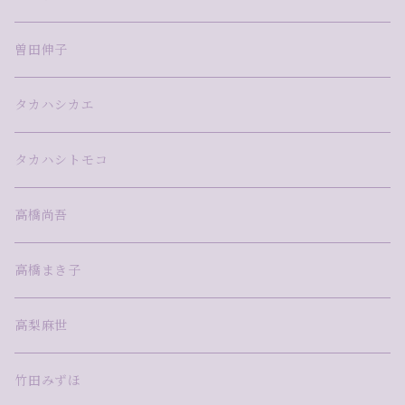
曽田伸子
タカハシカエ
タカハシトモコ
高橋尚吾
高橋まき子
高梨麻世
竹田みずほ