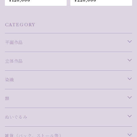
¥120,000
¥220,000
CATEGORY
平面作品
版画
立体作品
安藤真司
ミクストメディア
ガラス
染織
岩田圭音
ima
泉澤千景
絵画
陶
西村柊成
額
林明日美
尾崎拓磨
沖中彩花
青木愛弓
Ame to Mori
写真
磁器
藤田望愛
WAM FRAME INFINITY
ぬいぐるみ
小林真理江
タカハシトモコ
金子博子
今泉敦子
飯村わかな
NaNaHa
漆
ステンドグラス
Pink Giraffe（ピンクジラフ）
雑貨（バック、ストール等）