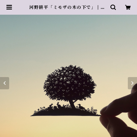
河野耕平「ミモザの木の下で」 | Az
ur rose Galerie ／ アズールロゼ
ギャラリー