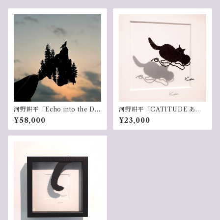
河野耕平「Echo into the Du
河野耕平「CATITUDE あそ
sk」
ぶ」
¥58,000
¥23,000