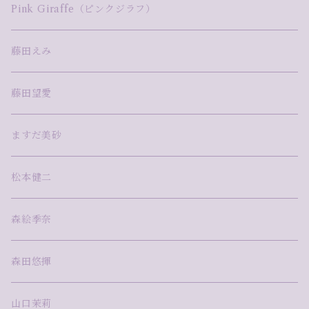
Pink Giraffe（ピンクジラフ）
藤田えみ
藤田望愛
ますだ美砂
松本健二
森絵季奈
森田悠揮
山口茉莉