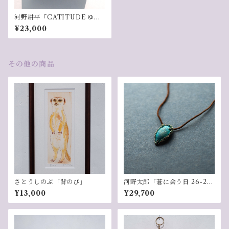
河野耕平「CATITUDE ゆら
ゆら」
¥23,000
その他の商品
さとうしのぶ「背のび」
河野太郎「蒼に会う日 26-2
5」
¥13,000
¥29,700